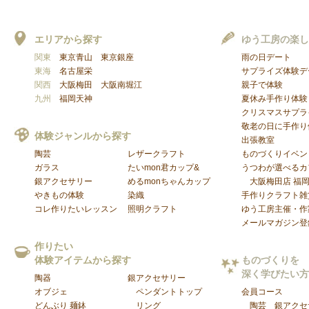
エリアから探す
ゆう工房の楽し
関東
東京青山
東京銀座
雨の日デート
東海
名古屋栄
サプライズ体験デ
関西
大阪梅田
大阪南堀江
親子で体験
九州
福岡天神
夏休み手作り体験
クリスマスサプラ
敬老の日に手作り
体験ジャンルから探す
出張教室
陶芸
レザークラフト
ものづくりイベン
ガラス
たいmon君カップ&
うつわが選べるカフ
銀アクセサリー
めるmonちゃんカップ
大阪梅田店
福
やきもの体験
染織
手作りクラフト雑
コレ作りたいレッスン
照明クラフト
ゆう工房主催・作
メールマガジン登
作りたい
体験アイテムから探す
ものづくりを
深く学びたい方
陶器
銀アクセサリー
オブジェ
ペンダントトップ
会員コース
どんぶり 麺鉢
リング
陶芸
銀アクセ