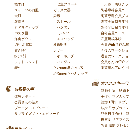
植木鉢
七宝ブローチ
染織
照明クラ
スイーツのお皿
ガラスの器
陶芸専科会員コー
大皿
染織
陶芸専科会員ブロ
箸置き
ストール
陶芸全日制専攻科
ビアマグカップ
バンダナ
陶芸全日制専攻科
パスタ皿
Tシャツ
自宅会員コース
洋食ボウル
エコバッグ
穴窯焼成体験
徳利 お猪口
和紙照明
会員WEB名作品
置き時計
レザー
今後のワークショ
掛け時計
キーホルダー
過去のワークショ
フォトスタンド
バングル
会員さんの紹介ブ
表札
たいmon君カップ&
陶芸家木下ゆう～
めるmonちゃんカップ
オススメキーワ
お客様の声
親 贈り物
結婚 
体験レポート
手作り マグカッ
会員さんの紹介
結婚 1周年 サプ
ブライダルエピソード
結婚式 サプライズ
サプライズギフトエピソード
記念日 手作り
披露宴 サプライ
陶器 通販 プレゼ