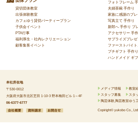
団体プラン
フォトフレーム 
貸切団体教室
夫婦茶碗 手作り
出張体験教室
家族に感謝のプレ
カフェゆう貸切パーティープラン
写真立て 手作り
子供会イベント
新郎へ 手作り プ
PTA行事
アクセサリー 手作
福利厚生・社内レクリエーション
サプライズプレゼ
顧客集客イベント
ファーストバイト
プチギフト 手作
ハンドメイド ギ
本社所在地
メディア情報
教室
〒530-0012
スタッフ募集
スタ
大阪府大阪市北区芝田 1-10-3 野本梅田ビル 1～4F
陶芸体験,陶芸教室ゆう
06-6377-6777
Copiright© yukobo Co., Ltd